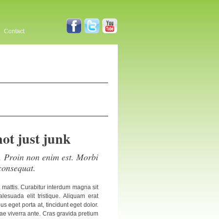
Contact
not just junk
s. Proin non enim est. Morbi
consequat.
et mattis. Curabitur interdum magna sit
suada elit tristique. Aliquam erat
bus eget porta at, tincidunt eget dolor.
itae viverra ante. Cras gravida pretium