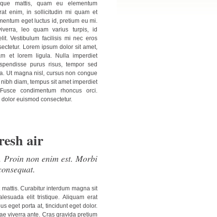
tesque mattis, quam eu elementum
at enim, in sollicitudin mi quam et
entum eget luctus id, pretium eu mi.
viverra, leo quam varius turpis, id
it. Vestibulum facilisis mi nec eros
ectetur. Lorem ipsum dolor sit amet,
am et lorem ligula. Nulla imperdiet
uspendisse purus risus, tempor sed
sa. Ut magna nisl, cursus non congue
nibh diam, tempus sit amet imperdiet
. Fusce condimentum rhoncus orci.
 dolor euismod consectetur.
resh air
s. Proin non enim est. Morbi
consequat.
et mattis. Curabitur interdum magna sit
suada elit tristique. Aliquam erat
bus eget porta at, tincidunt eget dolor.
itae viverra ante. Cras gravida pretium