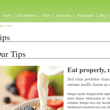
Home
Our Difference
FAQs
Resources
Testimonials
Blog
ME
>
TIPS
ips
ur Tips
Eat properly, 
Sed vitae porttitor risu
rutrum mollis lorem at 
Integer auctor feugiat tortor eg
amet neque malesuada ac male
volutpat. Integer arcu est, fauci
Vestibulum hendrerit orci est, v