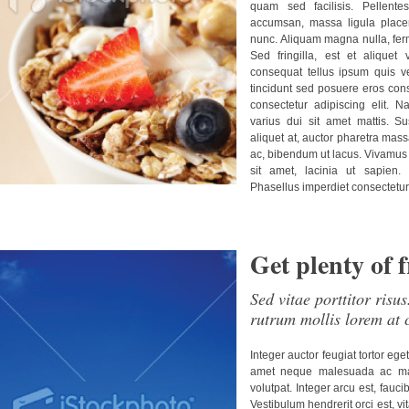
quam sed facilisis. Pellen
accumsan, massa ligula placer
nunc. Aliquam magna nulla, ferm
Sed fringilla, est et aliquet 
consequat tellus ipsum quis vel
tincidunt sed posuere eros cons
consectetur adipiscing elit. N
varius dui sit amet mattis. S
aliquet at, auctor pharetra mas
ac, bibendum ut lacus. Vivamus 
sit amet, lacinia ut sapien
Phasellus imperdiet consectetur
Get plenty of f
Sed vitae porttitor risu
rutrum mollis lorem at 
Integer auctor feugiat tortor eg
amet neque malesuada ac male
volutpat. Integer arcu est, fauci
Vestibulum hendrerit orci est, v